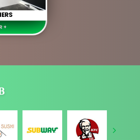
IERS
R +
B