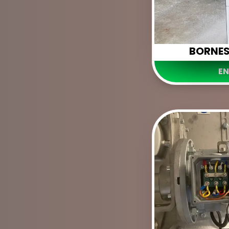
BORNES
EN