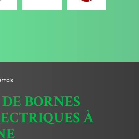
emais
 DE BORNES
LECTRIQUES À
NE