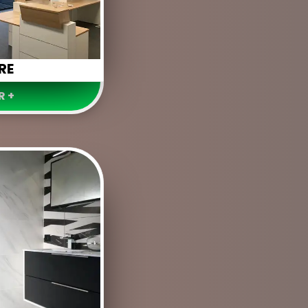
RE
R +